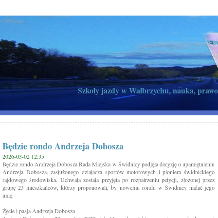
Szkoły jazdy w Wałbrzychu, nauka, prawo
Będzie rondo Andrzeja Dobosza
2026-03-02 12:35
Będzie rondo Andrzeja Dobosza Rada Miejska w Świdnicy podjęła decyzję o upamiętnieniu
Andrzeja Dobosza, zasłużonego działacza sportów motorowych i pioniera świdnickiego
rajdowego środowiska. Uchwała została przyjęta po rozpatrzeniu petycji, złożonej przez
grupę 23 mieszkańców, którzy proponowali, by nowemu rondu w Świdnicy nadać jego
imię.
Życie i pasja Andrzeja Dobosza