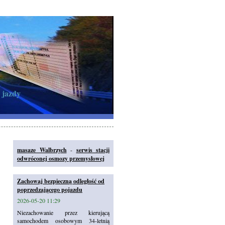
 jazdy
masaze Walbrzych
-
serwis stacji
odwróconej osmozy przemysłowej
Zachowaj bezpieczną odległość od
poprzedzającego pojazdu
2026-05-20 11:29
Niezachowanie przez kierującą
samochodem osobowym 34-letnią