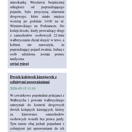
mieszkankę Wrocławia bezpiecznej
odległości od poprzedzającego
pojazdu, było przyczyną zdarzenia
drogowego, które miało miejsce
wczoraj po godzinie 14:00 na ul.
Wieniawskiego na Podzamczu. Do
kolizji doszło, kiedy prowadzący drugi
z samochodów osobowych 22-letni
wałbrzyszanin chciał skręcić w lewo, a
kobieta nie zauważyła, że
poprzedzający pojazd zwalnia. Jednej z
osób udzielona została pomoc
medyczna.
czytaj więcej
Dwóch kolejnych kierujących z
cofniętymi uprawnieniami
2026-05-15 11:10
W czwartkowe popołudnie policjanci z
Wałbrzycha i powiatu wałbrzyskiego
zatrzymali do kontroli drogowych
dwóch kolejnych kierujących, którzy
za kierownice samochodów
osobowych wsiedli bez prawa jazdy.
Tym razem obaj jechali pojazdami z
cofniętymi już uprawieniami do ich