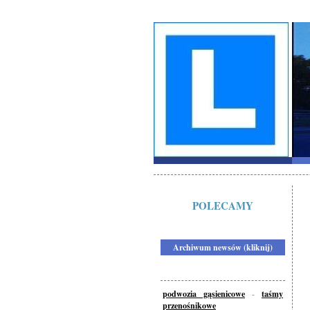
POLECAMY
Archiwum newsów (kliknij)
podwozia gąsienicowe
-
taśmy
przenośnikowe