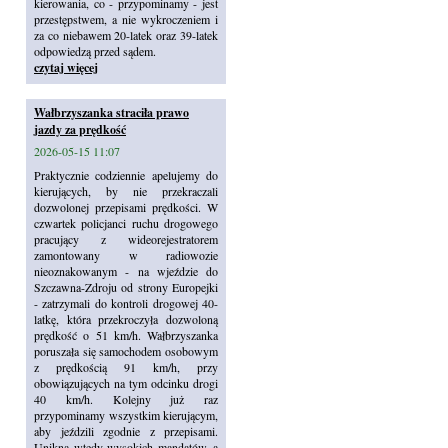
kierowania, co - przypominamy - jest
przestępstwem, a nie wykroczeniem i
za co niebawem 20-latek oraz 39-latek
odpowiedzą przed sądem.
czytaj więcej
Wałbrzyszanka straciła prawo
jazdy za prędkość
2026-05-15 11:07
Praktycznie codziennie apelujemy do
kierujących, by nie przekraczali
dozwolonej przepisami prędkości. W
czwartek policjanci ruchu drogowego
pracujący z wideorejestratorem
zamontowany w radiowozie
nieoznakowanym - na wjeździe do
Szczawna-Zdroju od strony Europejki
- zatrzymali do kontroli drogowej 40-
latkę, która przekroczyła dozwoloną
prędkość o 51 km/h. Wałbrzyszanka
poruszała się samochodem osobowym
z prędkością 91 km/h, przy
obowiązujących na tym odcinku drogi
40 km/h. Kolejny już raz
przypominamy wszystkim kierującym,
aby jeździli zgodnie z przepisami.
Unikną wtedy wysokich mandatów, a