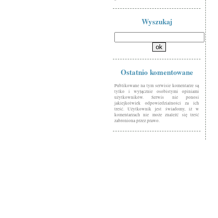
Wyszukaj
Ostatnio komentowane
Publikowane na tym serwisie komentarze są
tylko i wyłącznie osobistymi opiniami
użytkowników. Serwis nie ponosi
jakiejkolwiek odpowiedzialności za ich
treść. Użytkownik jest świadomy, iż w
komentarzach nie może znaleźć się treść
zabroniona przez prawo.