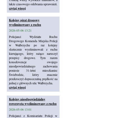
także czasowego odebrania uprawnień.
czytaj więcej
Kolejny pirat drogowy
wyeliminowany z ruchu
2026-05-06 13:21
Policjanci Wydziału Ruchu
Drogowego Komenda Miejska Policji
w Wałbrzychu po raz kolejny
skutecznie wyeliminowali z ruchu
kierującego, który rażąco naruszył
przepisy drogowe. Tym razem
konsekwencje swojego
nieodpowiedzialnego zachowania
poniesie 31-letni mieszkaniec
Świebodzic, który znacznie
przekroczył dopuszczalną prędkość na
jednej z głównych ulic Wałbrzycha.
czytaj więcej
Kolejny nieodpowiedzialny
rowerzysta wyeliminowany z ruchu
2026-05-06 13:01
Policjanci z Komisariatu Policji w