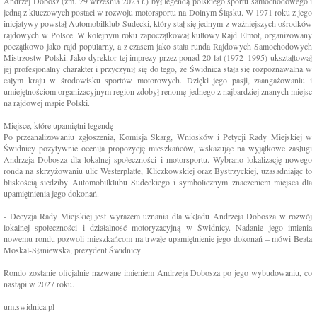
Andrzej Dobosz (zm. 29 września 2023 r.) był legendą polskiego sportu samochodowego i
jedną z kluczowych postaci w rozwoju motorsportu na Dolnym Śląsku. W 1971 roku z jego
inicjatywy powstał Automobilklub Sudecki, który stał się jednym z ważniejszych ośrodków
rajdowych w Polsce. W kolejnym roku zapoczątkował kultowy Rajd Elmot, organizowany
początkowo jako rajd popularny, a z czasem jako stała runda Rajdowych Samochodowych
Mistrzostw Polski. Jako dyrektor tej imprezy przez ponad 20 lat (1972–1995) ukształtował
jej profesjonalny charakter i przyczynił się do tego, że Świdnica stała się rozpoznawalna w
całym kraju w środowisku sportów motorowych. Dzięki jego pasji, zaangażowaniu i
umiejętnościom organizacyjnym region zdobył renomę jednego z najbardziej znanych miejsc
na rajdowej mapie Polski.
Miejsce, które upamiętni legendę
Po przeanalizowaniu zgłoszenia, Komisja Skarg, Wniosków i Petycji Rady Miejskiej w
Świdnicy pozytywnie oceniła propozycję mieszkańców, wskazując na wyjątkowe zasługi
Andrzeja Dobosza dla lokalnej społeczności i motorsportu. Wybrano lokalizację nowego
ronda na skrzyżowaniu ulic Westerplatte, Kliczkowskiej oraz Bystrzyckiej, uzasadniając to
bliskością siedziby Automobilklubu Sudeckiego i symbolicznym znaczeniem miejsca dla
upamiętnienia jego dokonań.
- Decyzja Rady Miejskiej jest wyrazem uznania dla wkładu Andrzeja Dobosza w rozwój
lokalnej społeczności i działalność motoryzacyjną w Świdnicy. Nadanie jego imienia
nowemu rondu pozwoli mieszkańcom na trwałe upamiętnienie jego dokonań – mówi Beata
Moskal-Słaniewska, prezydent Świdnicy
Rondo zostanie oficjalnie nazwane imieniem Andrzeja Dobosza po jego wybudowaniu, co
nastąpi w 2027 roku.
um.swidnica.pl