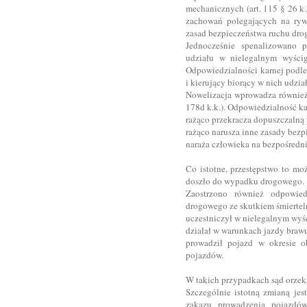
mechanicznych (art. 115 § 26 k
zachowań polegających na rywa
zasad bezpieczeństwa ruchu dr
Jednocześnie spenalizowano p
udziału w nielegalnym wyścig
Odpowiedzialności karnej podle
i kierujący biorący w nich udzia
Nowelizacja wprowadza również 
178d k.k.). Odpowiedzialność ka
rażąco przekracza dopuszczalną 
rażąco narusza inne zasady bez
naraża człowieka na bezpośredni
Co istotne, przestępstwo to mo
doszło do wypadku drogowego.
Zaostrzono również odpowie
drogowego ze skutkiem śmiertelny
uczestniczył w nielegalnym wyś
działał w warunkach jazdy braw
prowadził pojazd w okresie 
pojazdów.
W takich przypadkach sąd orzeka
Szczególnie istotną zmianą je
zakazu prowadzenia pojazdó