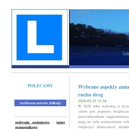
Szk
POLECAMY
Wybrane aspekty zmian
ruchu drog
2026-05-25 12:34
Archiwum newsów (kliknij)
W 2026 roku wchodzą w życie 
celem jest poprawa bezpiecze
przeciwdziałanie najgroźniej
mają na celu wzmocnienie och
podwozia gąsienicowe
-
taśmy
zwiększyć skuteczność działa
przenośnikowe