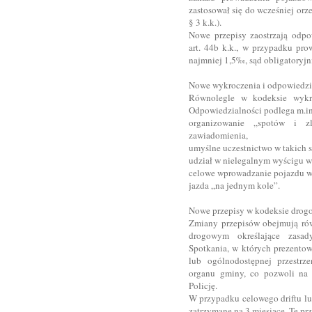
zastosował się do wcześniej or
§ 3 k.k.).
Nowe przepisy zaostrzają odp
art. 44b k.k., w przypadku pro
najmniej 1,5‰, sąd obligatoryj
Nowe wykroczenia i odpowiedzi
Równolegle w kodeksie wyk
Odpowiedzialności podlega m.in
organizowanie „spotów i z
zawiadomienia,
umyślne uczestnictwo w takich 
udział w nielegalnym wyścigu w 
celowe wprowadzanie pojazdu w p
jazda „na jednym kole”.
Nowe przepisy w kodeksie dro
Zmiany przepisów obejmują rów
drogowym określające zasad
Spotkania, w których prezentow
lub ogólnodostępnej przestrz
organu gminy, co pozwoli na 
Policję.
W przypadku celowego driftu lu
zatrzymane na 3 miesiące. Te pr