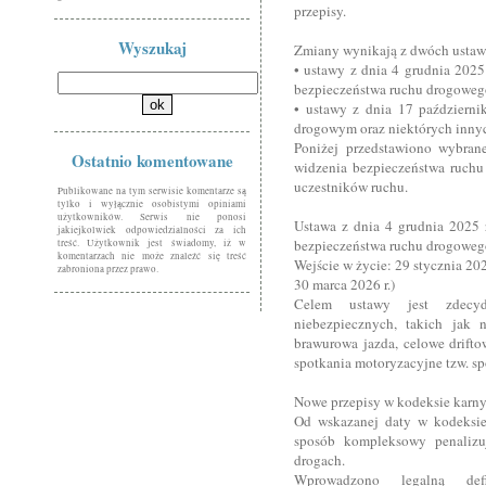
przepisy.
Wyszukaj
Zmiany wynikają z dwóch ustaw
• ustawy z dnia 4 grudnia 2025
bezpieczeństwa ruchu drogowego
• ustawy z dnia 17 październi
drogowym oraz niektórych innyc
Poniżej przedstawiono wybrane
Ostatnio komentowane
widzenia bezpieczeństwa ruch
uczestników ruchu.
Publikowane na tym serwisie komentarze są
tylko i wyłącznie osobistymi opiniami
użytkowników. Serwis nie ponosi
Ustawa z dnia 4 grudnia 2025 
jakiejkolwiek odpowiedzialności za ich
bezpieczeństwa ruchu drogowego
treść. Użytkownik jest świadomy, iż w
komentarzach nie może znaleźć się treść
Wejście w życie: 29 stycznia 20
zabroniona przez prawo.
30 marca 2026 r.)
Celem ustawy jest zdecydo
niebezpiecznych, takich jak 
brawurowa jazda, celowe drifto
spotkania motoryzacyjne tzw. sp
Nowe przepisy w kodeksie karny
Od wskazanej daty w kodeksie
sposób kompleksowy penalizuj
drogach.
Wprowadzono legalną def