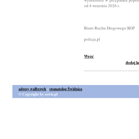
wydłużenia w przypadku popełn
od 4 września 2026 r.
Biuro Ruchu Drogowego KGP
policja.pl
Wróć
dodaj 
adresy wałbrzych
-
stomatolog Świdnica
© Copyright by sowie.pl