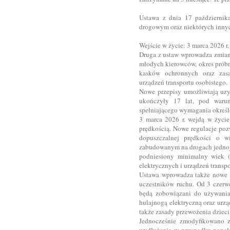
Ustawa z dnia 17 październik
drogowym oraz niektórych innyc
Wejście w życie: 3 marca 2026 r.
Druga z ustaw wprowadza zmian
młodych kierowców, okres próbn
kasków ochronnych oraz zasa
urządzeń transportu osobistego.
Nowe przepisy umożliwiają uzy
ukończyły 17 lat, pod warun
spełniającego wymagania określ
3 marca 2026 r. wejdą w życie
prędkością. Nowe regulacje poz
dopuszczalnej prędkości o 
zabudowanym na drogach jedno
podniesiony minimalny wiek (
elektrycznych i urządzeń transpo
Ustawa wprowadza także nowe 
uczestników ruchu. Od 3 czerwc
będą zobowiązani do używania
hulajnogą elektryczną oraz urz
także zasady przewożenia dziec
Jednocześnie zmodyfikowano z