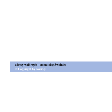
adresy wałbrzych
-
stomatolog Świdnica
© Copyright by sowie.pl