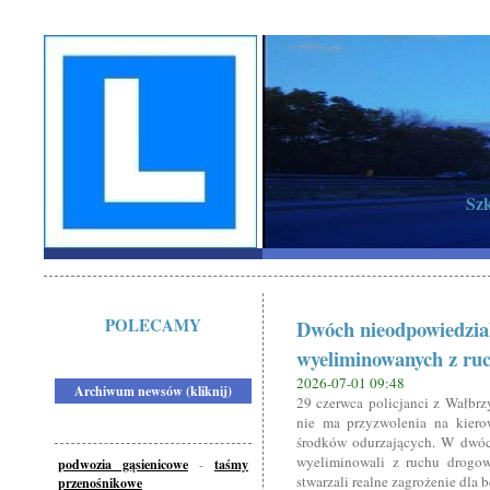
Szk
POLECAMY
Dwóch nieodpowiedzia
wyeliminowanych z ru
2026-07-01 09:48
Archiwum newsów (kliknij)
29 czerwca policjanci z Wałbrz
nie ma przyzwolenia na kier
środków odurzających. W dwóch
wyeliminowali z ruchu drogow
podwozia gąsienicowe
-
taśmy
stwarzali realne zagrożenie dla
przenośnikowe