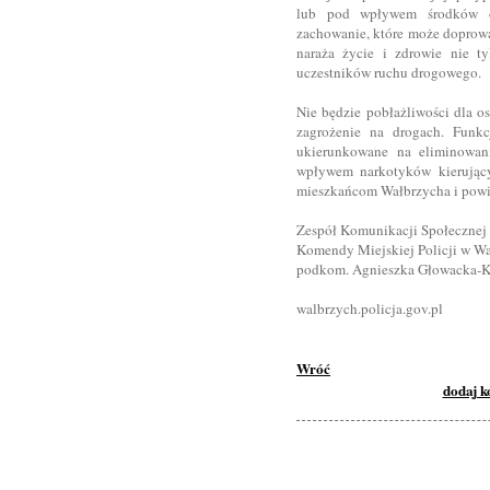
lub pod wpływem środków od
zachowanie, które może doprowa
naraża życie i zdrowie nie t
uczestników ruchu drogowego.
Nie będzie pobłażliwości dla os
zagrożenie na drogach. Funkc
ukierunkowane na eliminowan
wpływem narkotyków kierujący
mieszkańcom Wałbrzycha i powi
Zespół Komunikacji Społecznej
Komendy Miejskiej Policji w W
podkom. Agnieszka Głowacka-K
walbrzych.policja.gov.pl
Wróć
dodaj 