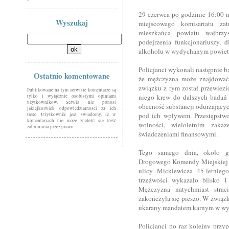
29 czerwca po godzinie 16:00 n
Wyszukaj
miejscowego komisariatu zat
mieszkańca powiatu wałbrzy
podejrzenia funkcjonariuszy, 
alkoholu w wydychanym powietr
Policjanci wykonali następnie 
Ostatnio komentowane
że mężczyzna może znajdować
związku z tym został przewiez
Publikowane na tym serwisie komentarze są
niego krew do dalszych badań l
tylko i wyłącznie osobistymi opiniami
użytkowników. Serwis nie ponosi
obecność substancji odurzającyc
jakiejkolwiek odpowiedzialności za ich
pod ich wpływem. Przestępstwo
treść. Użytkownik jest świadomy, iż w
komentarzach nie może znaleźć się treść
wolności, wieloletnim zak
zabroniona przez prawo.
świadczeniami finansowymi.
Tego samego dnia, około g
Drogowego Komendy Miejskiej Po
ulicy Mickiewicza 45-letnieg
trzeźwości wykazało blisko 1
Mężczyzna natychmiast strac
zakończyła się pieszo. W związ
ukarany mandatem karnym w wyso
Policjanci po raz kolejny przy