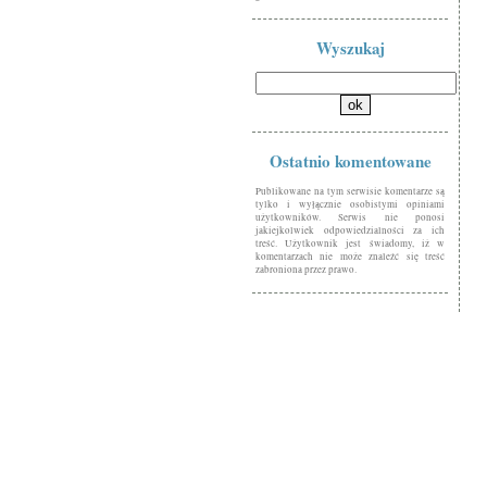
Wyszukaj
Ostatnio komentowane
Publikowane na tym serwisie komentarze są
tylko i wyłącznie osobistymi opiniami
użytkowników. Serwis nie ponosi
jakiejkolwiek odpowiedzialności za ich
treść. Użytkownik jest świadomy, iż w
komentarzach nie może znaleźć się treść
zabroniona przez prawo.