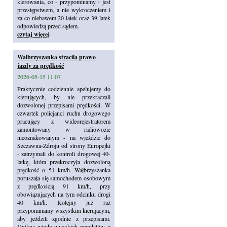
kierowania, co - przypominamy - jest
przestępstwem, a nie wykroczeniem i
za co niebawem 20-latek oraz 39-latek
odpowiedzą przed sądem.
czytaj więcej
Wałbrzyszanka straciła prawo
jazdy za prędkość
2026-05-15 11:07
Praktycznie codziennie apelujemy do
kierujących, by nie przekraczali
dozwolonej przepisami prędkości. W
czwartek policjanci ruchu drogowego
pracujący z wideorejestratorem
zamontowany w radiowozie
nieoznakowanym - na wjeździe do
Szczawna-Zdroju od strony Europejki
- zatrzymali do kontroli drogowej 40-
latkę, która przekroczyła dozwoloną
prędkość o 51 km/h. Wałbrzyszanka
poruszała się samochodem osobowym
z prędkością 91 km/h, przy
obowiązujących na tym odcinku drogi
40 km/h. Kolejny już raz
przypominamy wszystkim kierującym,
aby jeździli zgodnie z przepisami.
Unikną wtedy wysokich mandatów, a