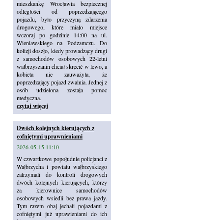
mieszkankę Wrocławia bezpiecznej
odległości od poprzedzającego
pojazdu, było przyczyną zdarzenia
drogowego, które miało miejsce
wczoraj po godzinie 14:00 na ul.
Wieniawskiego na Podzamczu. Do
kolizji doszło, kiedy prowadzący drugi
z samochodów osobowych 22-letni
wałbrzyszanin chciał skręcić w lewo, a
kobieta nie zauważyła, że
poprzedzający pojazd zwalnia. Jednej z
osób udzielona została pomoc
medyczna.
czytaj więcej
Dwóch kolejnych kierujących z
cofniętymi uprawnieniami
2026-05-15 11:10
W czwartkowe popołudnie policjanci z
Wałbrzycha i powiatu wałbrzyskiego
zatrzymali do kontroli drogowych
dwóch kolejnych kierujących, którzy
za kierownice samochodów
osobowych wsiedli bez prawa jazdy.
Tym razem obaj jechali pojazdami z
cofniętymi już uprawieniami do ich