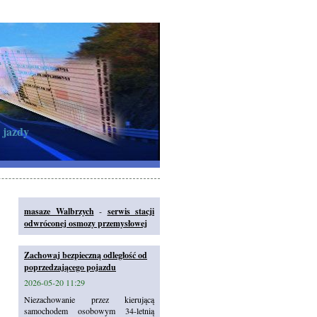
 jazdy
masaze Walbrzych
-
serwis stacji
odwróconej osmozy przemysłowej
Zachowaj bezpieczną odległość od
poprzedzającego pojazdu
2026-05-20 11:29
Niezachowanie przez kierującą
samochodem osobowym 34-letnią