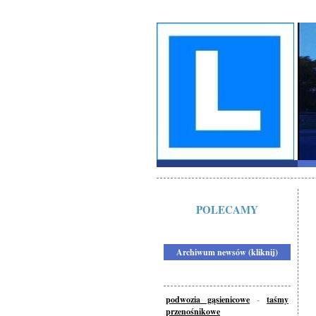
POLECAMY
Archiwum newsów (kliknij)
podwozia gąsienicowe
-
taśmy
przenośnikowe