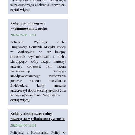
także czasowego odebrania uprawnień.
czytaj więcej
Kolejny pirat drogowy
wyeliminowany z ruchu
2026-05-06 13:21
Policjanci Wydziału Ruchu
Drogowego Komenda Miejska Policji
w Wałbrzychu po raz kolejny
skutecznie wyeliminowali z ruchu
kierującego, który rażąco naruszył
przepisy drogowe. Tym razem
konsekwencje swojego
nieodpowiedzialnego zachowania
poniesie 31-letni mieszkaniec
Świebodzic, który znacznie
przekroczył dopuszczalną prędkość na
jednej z głównych ulic Wałbrzycha.
czytaj więcej
Kolejny nieodpowiedzialny
rowerzysta wyeliminowany z ruchu
2026-05-06 13:01
Policjanci z Komisariatu Policji w