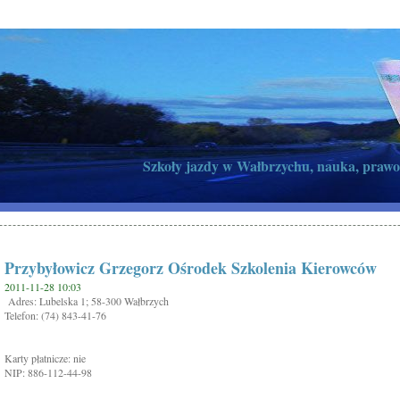
Szkoły jazdy w Wałbrzychu, nauka, prawo
Przybyłowicz Grzegorz Ośrodek Szkolenia Kierowców
2011-11-28 10:03
Adres: Lubelska 1; 58-300 Wałbrzych
Telefon: (74) 843-41-76
Karty płatnicze: nie
NIP: 886-112-44-98