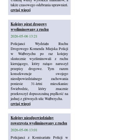
także czasowego odebrania uprawnień.
czytaj więcej
Kolejny pirat drogowy
wyeliminowany z ruchu
2026-05-06 13:21
Policjanci Wydziału Ruchu
Drogowego Komenda Miejska Policji
w Wałbrzychu po raz kolejny
skutecznie wyeliminowali z ruchu
kierującego, który rażąco naruszył
przepisy drogowe. Tym razem
konsekwencje swojego
nieodpowiedzialnego zachowania
poniesie 31-letni mieszkaniec
Świebodzic, który znacznie
przekroczył dopuszczalną prędkość na
jednej z głównych ulic Wałbrzycha.
czytaj więcej
Kolejny nieodpowiedzialny
rowerzysta wyeliminowany z ruchu
2026-05-06 13:01
Policjanci z Komisariatu Policji w