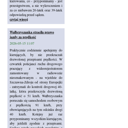
kierowania, co - przypominamy - jest
przestępstwem, a nie wykroczeniem i
za co niebawem 20-latek oraz 39-latek
odpowiedzą przed sądem.
czytaj więcej
Wałbrzyszanka straciła prawo
jazdy za prędkość
2026-05-15 11:07
Praktycznie codziennie apelujemy do
kierujących, by nie przekraczali
dozwolonej przepisami prędkości. W
czwartek policjanci ruchu drogowego
pracujący z wideorejestratorem
zamontowany w radiowozie
nieoznakowanym - na wjeździe do
Szczawna-Zdroju od strony Europejki
- zatrzymali do kontroli drogowej 40-
latkę, która przekroczyła dozwoloną
prędkość o 51 km/h. Wałbrzyszanka
poruszała się samochodem osobowym
z prędkością 91 km/h, przy
obowiązujących na tym odcinku drogi
40 km/h. Kolejny już raz
przypominamy wszystkim kierującym,
aby jeździli zgodnie z przepisami.
Unikną wtedy wysokich mandatów, a