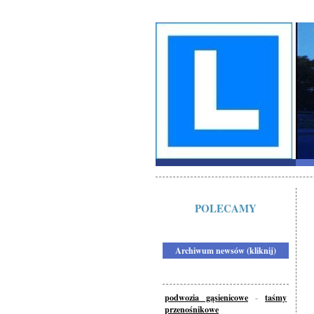
POLECAMY
Archiwum newsów (kliknij)
podwozia gąsienicowe
-
taśmy
przenośnikowe