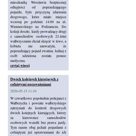
mieszkankę Wrocławia bezpiecznej
odległości od poprzedzającego
pojazdu, było przyczyną zdarzenia
drogowego, które miało miejsce
wczoraj po godzinie 14:00 na ul.
Wieniawskiego na Podzamczu. Do
kolizji doszło, kiedy prowadzący drugi
z samochodów osobowych 22-letni
wałbrzyszanin chciał skręcić w lewo, a
kobieta nie zauważyła, że
poprzedzający pojazd zwalnia. Jednej z
osób udzielona została pomoc
medyczna.
czytaj więcej
Dwóch kolejnych kierujących z
cofniętymi uprawnieniami
2026-05-15 11:10
W czwartkowe popołudnie policjanci z
Wałbrzycha i powiatu wałbrzyskiego
zatrzymali do kontroli drogowych
dwóch kolejnych kierujących, którzy
za kierownice samochodów
osobowych wsiedli bez prawa jazdy.
Tym razem obaj jechali pojazdami z
cofniętymi już uprawieniami do ich