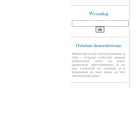
Wyszukaj
Ostatnio komentowane
Publikowane na tym serwisie komentarze są
tylko i wyłącznie osobistymi opiniami
użytkowników. Serwis nie ponosi
jakiejkolwiek odpowiedzialności za ich
treść. Użytkownik jest świadomy, iż w
komentarzach nie może znaleźć się treść
zabroniona przez prawo.