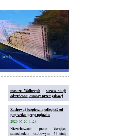
 jazdy
masaze Walbrzych
-
serwis stacji
odwróconej osmozy przemysłowej
Zachowaj bezpieczną odległość od
poprzedzającego pojazdu
2026-05-20 11:29
Niezachowanie przez kierującą
samochodem osobowym 34-letnią