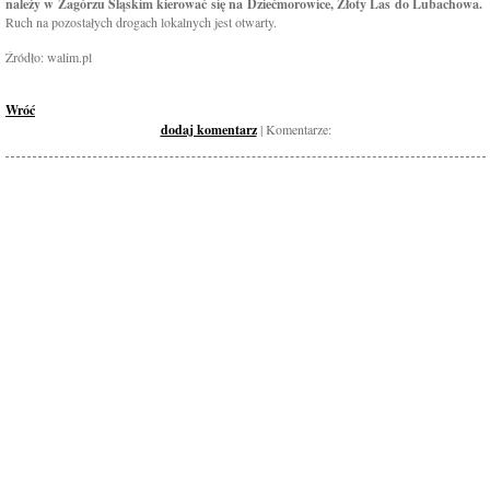
należy w Zagórzu Śląskim kierować się na Dziećmorowice, Złoty Las do Lubachowa.
Ruch na pozostałych drogach lokalnych jest otwarty.
Źródło: walim.pl
Wróć
dodaj komentarz
| Komentarze: