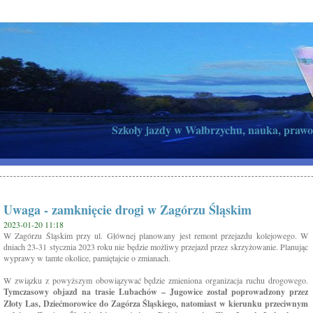
Szkoły jazdy w Wałbrzychu, nauka, prawo
Uwaga - zamknięcie drogi w Zagórzu Śląskim
2023-01-20 11:18
W Zagórzu Śląskim przy ul. Głównej planowany jest remont przejazdu kolejowego. W
dniach 23-31 stycznia 2023 roku nie będzie możliwy przejazd przez skrzyżowanie. Planując
wyprawy w tamte okolice, pamiętajcie o zmianach.
W związku z powyższym obowiązywać będzie zmieniona organizacja ruchu drogowego.
Tymczasowy objazd na trasie Lubachów – Jugowice został poprowadzony przez
Złoty Las, Dziećmorowice do Zagórza Śląskiego, natomiast w kierunku przeciwnym